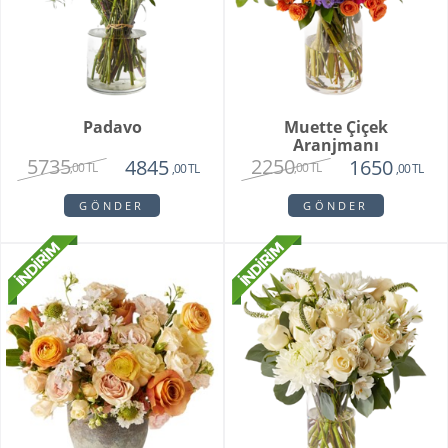
Padavo
Muette Çiçek
Aranjmanı
5735
2250
4845
1650
,00 TL
,00 TL
,00 TL
,00 TL
GÖNDER
GÖNDER