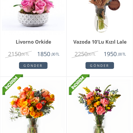
Livorno Orkide
Vazoda 10'lu Kızıl Lale
2150
2250
1850
1950
,00 TL
,00 TL
,00 TL
,00 TL
GÖNDER
GÖNDER