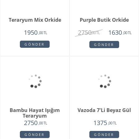
Orkide Sonsuz Aşk
Orange Box
2450
6500
1975
4750
,00 TL
,00 TL
,00 TL
,00 TL
GÖNDER
GÖNDER