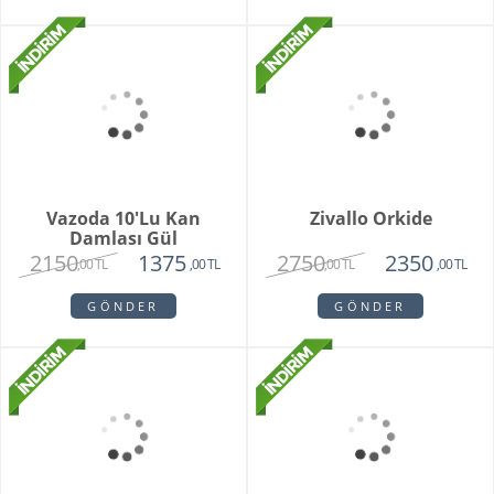
White Butik Orkide
Vazoda 10'li Lale Ve
Sarı Papatya
1985
3250
1440
2120
,00 TL
,00 TL
,00 TL
,00 TL
GÖNDER
GÖNDER