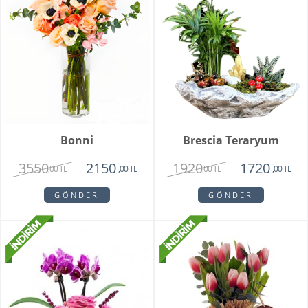
Bonni
Brescia Teraryum
3550
1920
2150
1720
,00 TL
,00 TL
,00 TL
,00 TL
GÖNDER
GÖNDER