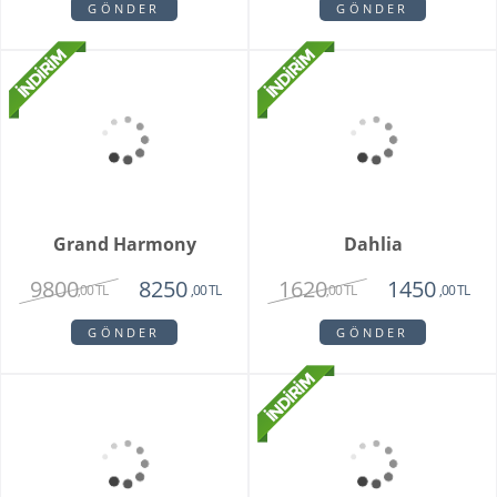
Special Series Orkide
Mixed Daisy Bouquet
2150
1850
,00 TL
,00 TL
GÖNDER
GÖNDER