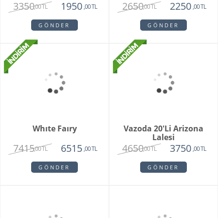
Purple Melek Orkide
Vivam Orkide
2815
1875
2650
,00 TL
,00 TL
,00 TL
GÖNDER
GÖNDER