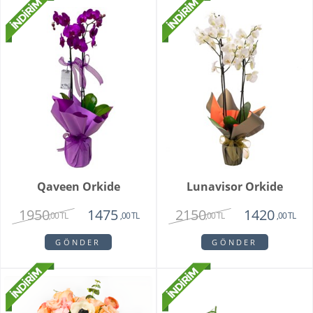
Qaveen Orkide
Lunavisor Orkide
1950
2150
1475
1420
,00 TL
,00 TL
,00 TL
,00 TL
GÖNDER
GÖNDER