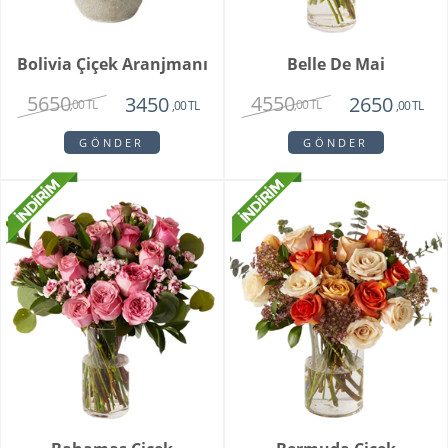
Bolivia Çiçek Aranjmanı
Belle De Mai
5650
4550
3450
2650
,00 TL
,00 TL
,00 TL
,00 TL
GÖNDER
GÖNDER