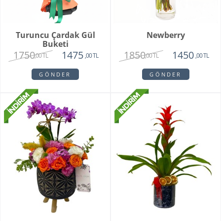
Turuncu Çardak Gül
Newberry
Buketi
1750
1850
1475
1450
,00 TL
,00 TL
,00 TL
,00 TL
GÖNDER
GÖNDER