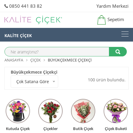
0850 441 83 82
Yardım Merkezi
Sepetim
KALİTE ÇİÇEK
ANASAYFA
ÇIÇEK
BÜYÜKÇEKMECE ÇIÇEKÇI
Büyükçekmece Çiçekçi
100 ürün bulundu.
Çok Satana Göre
Kutuda Çiçek
Çiçekler
Butik Çiçek
Çiçek Buketi