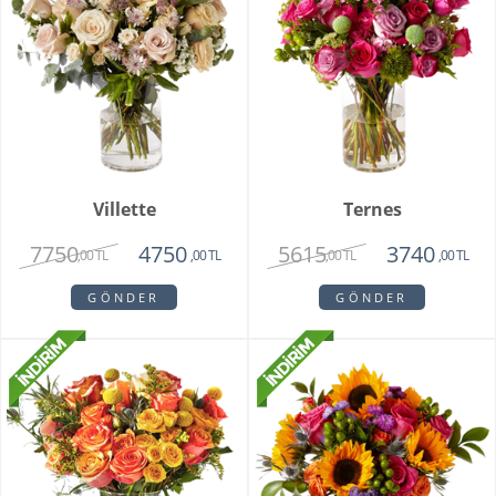
Villette
Ternes
7750
5615
4750
3740
,00 TL
,00 TL
,00 TL
,00 TL
GÖNDER
GÖNDER