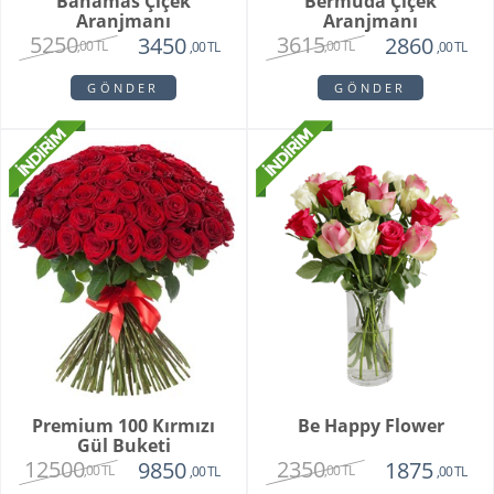
Bahamas Çiçek
Bermuda Çiçek
Aranjmanı
Aranjmanı
5250
3615
3450
2860
,00 TL
,00 TL
,00 TL
,00 TL
GÖNDER
GÖNDER
Premium 100 Kırmızı
Be Happy Flower
Gül Buketi
12500
2350
9850
1875
,00 TL
,00 TL
,00 TL
,00 TL