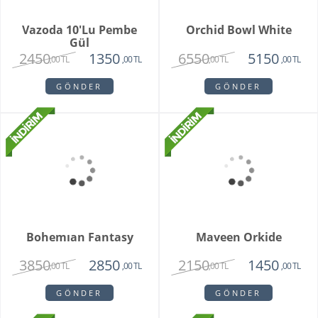
Grand Harmony
Dahlia
9800
1620
8250
1450
,00 TL
,00 TL
,00 TL
,00 TL
GÖNDER
GÖNDER