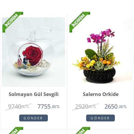
Solmayan Gül Sevgili
Salerno Orkide
9740
2920
7755
2650
,00 TL
,00 TL
,00 TL
,00 TL
GÖNDER
GÖNDER