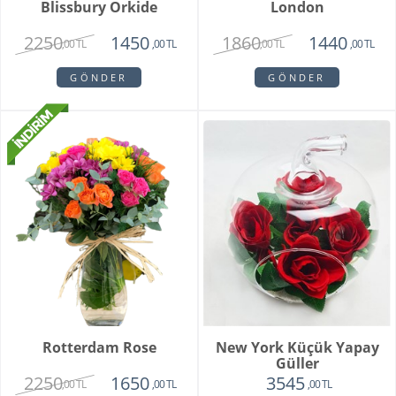
Blissbury Orkide
London
2250
1860
1450
1440
,00 TL
,00 TL
,00 TL
,00 TL
GÖNDER
GÖNDER
Rotterdam Rose
New York Küçük Yapay
Güller
2250
1650
3545
,00 TL
,00 TL
,00 TL