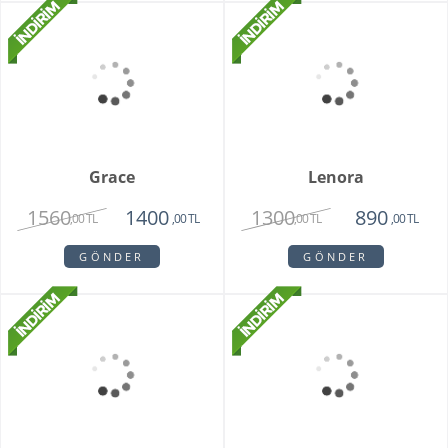
Teraryum Mix Orkide
Purple Butik Orkide
2750
1950
1630
,00 TL
,00 TL
,00 TL
GÖNDER
GÖNDER
Bambu Hayat Işığım
Vazoda 7'li Beyaz Gül
Teraryum