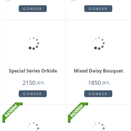
Whıte Faıry
Vazoda 20'li Arizona
Lalesi
7415
4650
6515
3750
,00 TL
,00 TL
,00 TL
,00 TL
GÖNDER
GÖNDER
Fenix Hüsnü Yusuf
Parsed Orkide
Buketi
1725
2550