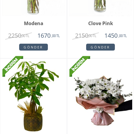
Modena
Clove Pink
2250
2150
1670
1450
,00 TL
,00 TL
,00 TL
,00 TL
GÖNDER
GÖNDER