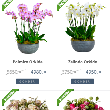
Palmiro Orkide
Zelinda Orkide
5650
6750
4980
4950
,00 TL
,00 TL
,00 TL
,00 TL
GÖNDER
GÖNDER