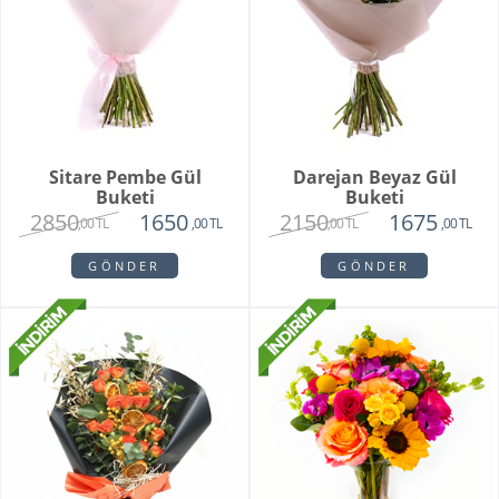
Sitare Pembe Gül
Darejan Beyaz Gül
Buketi
Buketi
2850
2150
1650
1675
,00 TL
,00 TL
,00 TL
,00 TL
GÖNDER
GÖNDER