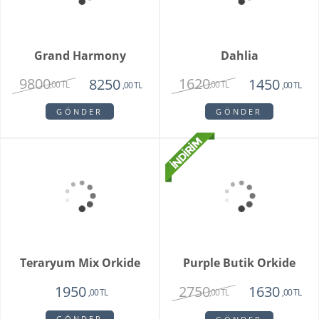
Orkide Sonsuz Aşk
Orange Box
2450
6500
1975
4750
,00 TL
,00 TL
,00 TL
,00 TL
GÖNDER
GÖNDER