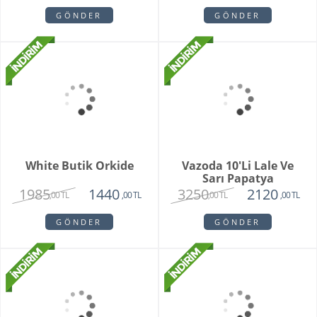
Special Series Orkide
Mixed Daisy Bouquet
2150
1850
,00 TL
,00 TL
GÖNDER
GÖNDER