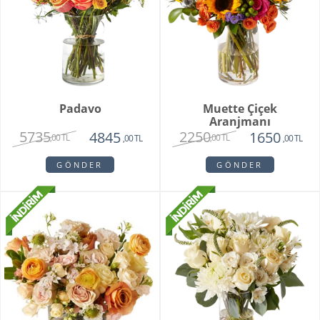
Padavo
Muette Çiçek
Aranjmanı
5735
2250
4845
1650
,00 TL
,00 TL
,00 TL
,00 TL
GÖNDER
GÖNDER