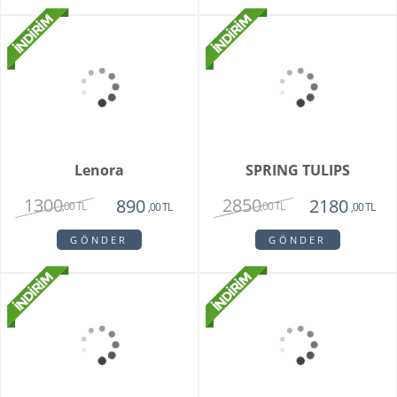
Teraryum Mix Orkide
Purple Butik Orkide
2750
1950
1630
,00 TL
,00 TL
,00 TL
GÖNDER
GÖNDER
Bambu Hayat Işığım
Zivallo Orkide