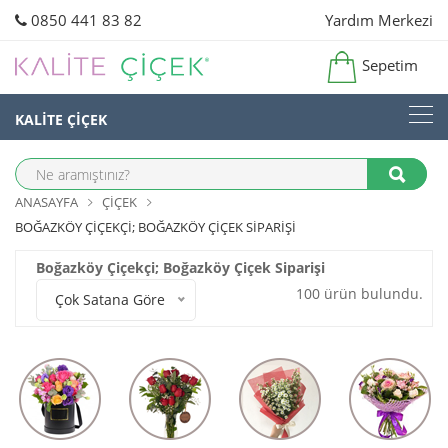
0850 441 83 82
Yardım Merkezi
Sepetim
KALİTE ÇİÇEK
ANASAYFA
ÇIÇEK
BOĞAZKÖY ÇIÇEKÇI; BOĞAZKÖY ÇIÇEK SIPARIŞI
Boğazköy Çiçekçi; Boğazköy Çiçek Siparişi
100 ürün bulundu.
Çok Satana Göre