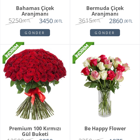
Bahamas Çiçek
Bermuda Çiçek
Aranjmanı
Aranjmanı
5250
3615
3450
2860
,00 TL
,00 TL
,00 TL
,00 TL
GÖNDER
GÖNDER
Premium 100 Kırmızı
Be Happy Flower
Gül Buketi