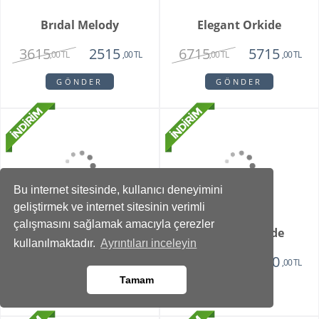
Teraryum
2750
2750
2350
,00 TL
,00 TL
,00 TL
GÖNDER
GÖNDER
Bu internet sitesinde, kullanıcı deneyimini
geliştirmek ve internet sitesinin verimli
çalışmasını sağlamak amacıyla çerezler
kullanılmaktadır.
Ayrıntıları inceleyin
Orchid Bowl White
Bohemıan Fantasy
Tamam
6550
3850
5150
2850
,00 TL
,00 TL
,00 TL
,00 TL