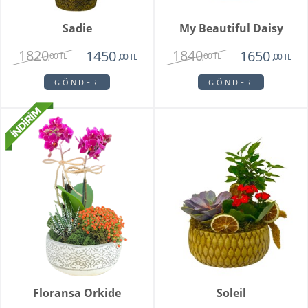
Sadie
My Beautiful Daisy
1820
1840
1450
1650
,00 TL
,00 TL
,00 TL
,00 TL
GÖNDER
GÖNDER
Floransa Orkide
Soleil