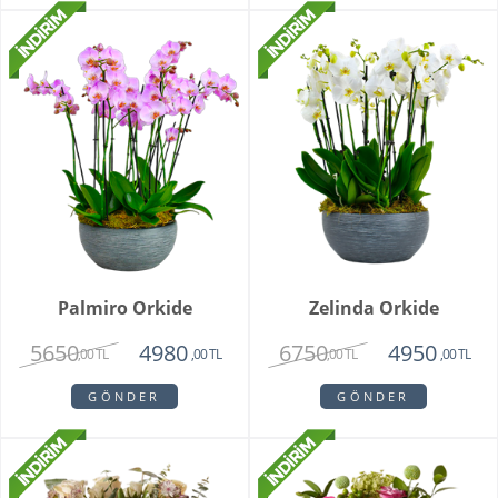
Palmiro Orkide
Zelinda Orkide
5650
6750
4980
4950
,00 TL
,00 TL
,00 TL
,00 TL
GÖNDER
GÖNDER