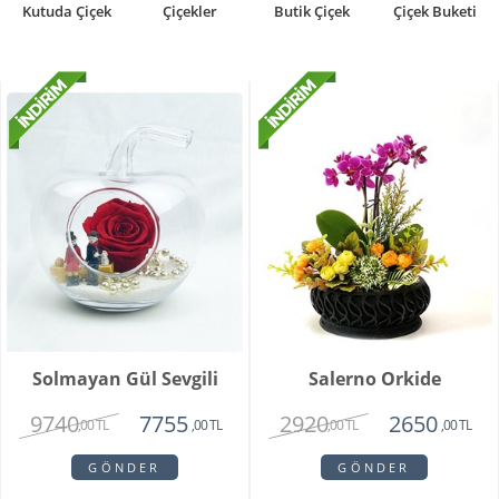
Kutuda Çiçek
Çiçekler
Butik Çiçek
Çiçek Buketi
Solmayan Gül Sevgili
Salerno Orkide
9740
2920
7755
2650
,00 TL
,00 TL
,00 TL
,00 TL
GÖNDER
GÖNDER