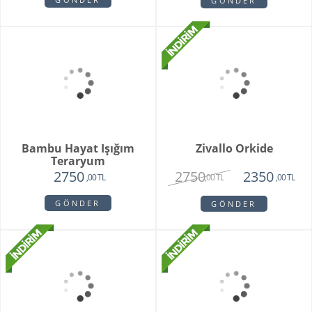
White Butik Orkide
Vazoda 10'li Lale Ve
Sarı Papatya
1985
3250
1440
2120
,00 TL
,00 TL
,00 TL
,00 TL
GÖNDER
GÖNDER