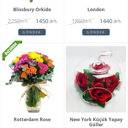
Blissbury Orkide
London
2250
1860
1450
1440
,00 TL
,00 TL
,00 TL
,00 TL
GÖNDER
GÖNDER
Rotterdam Rose
New York Küçük Yapay
Güller