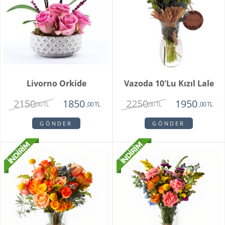
Livorno Orkide
Vazoda 10'lu Kızıl Lale
2150
2250
1850
1950
,00 TL
,00 TL
,00 TL
,00 TL
GÖNDER
GÖNDER