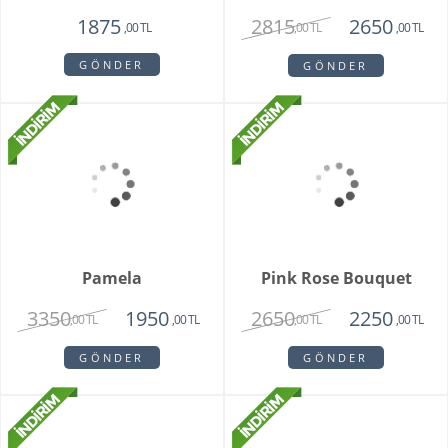
Purple Melek Orkide
Vivam Orkide
2815
1875
2650
,00 TL
,00 TL
,00 TL
GÖNDER
GÖNDER