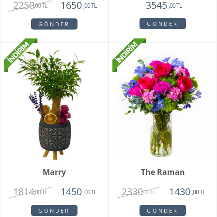
2250
1650
3545
,00 TL
,00 TL
,00 TL
GÖNDER
GÖNDER
Marry
The Raman
1814
2330
1450
1430
,00 TL
,00 TL
,00 TL
,00 TL
GÖNDER
GÖNDER