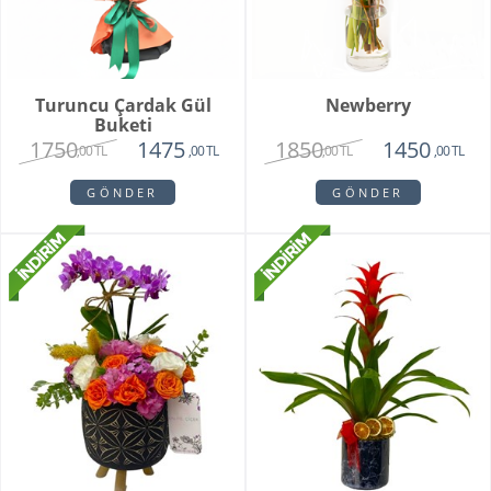
Turuncu Çardak Gül
Newberry
Buketi
1750
1850
1475
1450
,00 TL
,00 TL
,00 TL
,00 TL
GÖNDER
GÖNDER