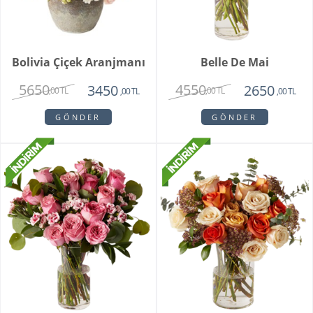
Bolivia Çiçek Aranjmanı
Belle De Mai
5650
4550
3450
2650
,00 TL
,00 TL
,00 TL
,00 TL
GÖNDER
GÖNDER