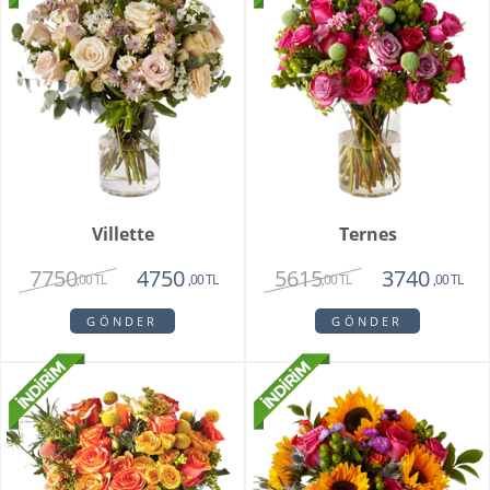
Villette
Ternes
7750
5615
4750
3740
,00 TL
,00 TL
,00 TL
,00 TL
GÖNDER
GÖNDER