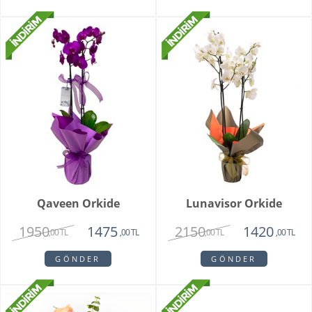
Qaveen Orkide
Lunavisor Orkide
1950
2150
1475
1420
,00 TL
,00 TL
,00 TL
,00 TL
GÖNDER
GÖNDER