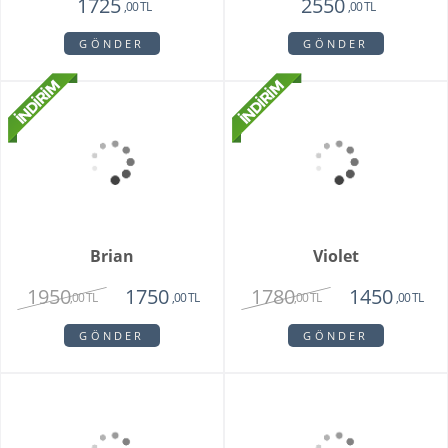
Whıte Faıry
Vazoda 20'li Arizona
Lalesi
7415
4650
6515
3750
,00 TL
,00 TL
,00 TL
,00 TL
GÖNDER
GÖNDER
Fenix Hüsnü Yusuf
Parsed Orkide