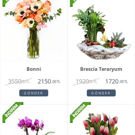
Bonni
Brescia Teraryum
3550
1920
2150
1720
,00 TL
,00 TL
,00 TL
,00 TL
GÖNDER
GÖNDER