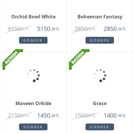
Grand Harmony
Dahlia
9800
1620
8250
1450
,00 TL
,00 TL
,00 TL
,00 TL
GÖNDER
GÖNDER