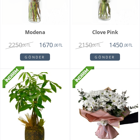
Modena
Clove Pink
2250
2150
1670
1450
,00 TL
,00 TL
,00 TL
,00 TL
GÖNDER
GÖNDER