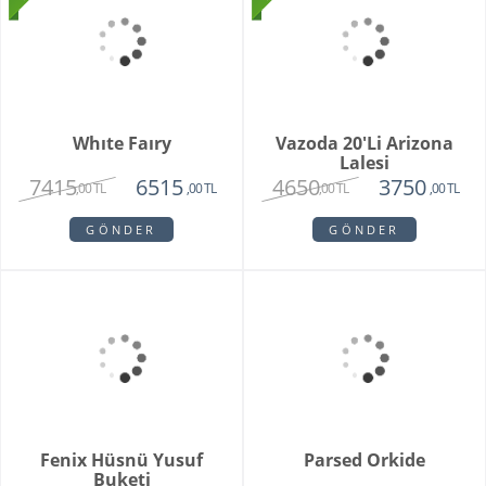
Purple Melek Orkide
Vivam Orkide
2815
1875
2650
,00 TL
,00 TL
,00 TL
GÖNDER
GÖNDER