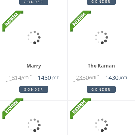
Rotterdam Rose
New York Küçük Yapay
Güller
2250
1650
3545
,00 TL
,00 TL
,00 TL
GÖNDER
GÖNDER
The Raman
2330
1430
,00 TL
,00 TL
GÖNDER
Marry
1814
1450
,00 TL
,00 TL