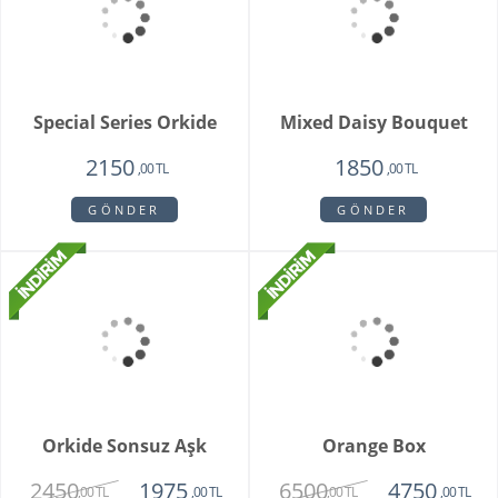
Fenix Hüsnü Yusuf
Buketi
1725
,00 TL
GÖNDER
Parsed Orkide
2550
,00 TL
GÖNDER