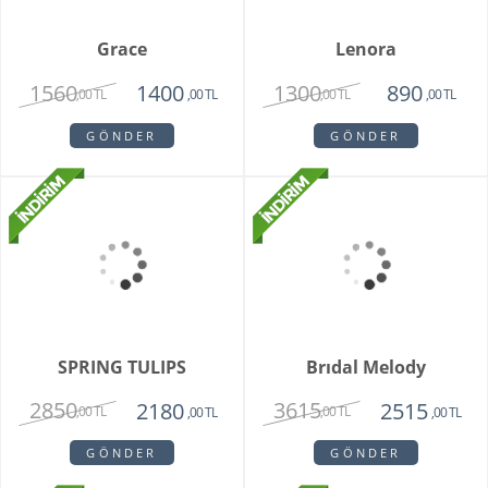
Vazoda 10'lu Kan
Zivallo Orkide
Damlası Gül
2150
2750
1375
2350
,00 TL
,00 TL
,00 TL
,00 TL
GÖNDER
GÖNDER
Vazoda 10'lu Pembe
Orchid Bowl White
Gül
2450
6550
1350
5150
,00 TL
,00 TL
,00 TL
,00 TL
GÖNDER
GÖNDER