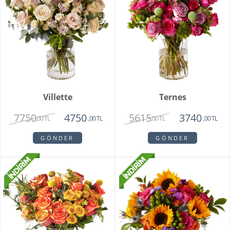
Villette
Ternes
7750
5615
4750
3740
,00 TL
,00 TL
,00 TL
,00 TL
GÖNDER
GÖNDER