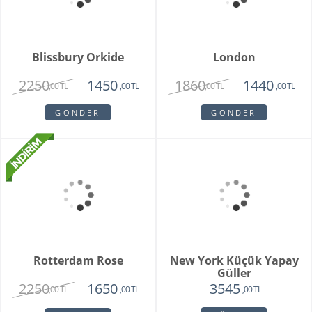
Blissbury Orkide
London
2250
1860
1450
1440
,00 TL
,00 TL
,00 TL
,00 TL
GÖNDER
GÖNDER