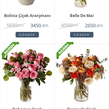
Bolivia Çiçek Aranjmanı
Belle De Mai
5650
4550
3450
2650
,00 TL
,00 TL
,00 TL
,00 TL
GÖNDER
GÖNDER