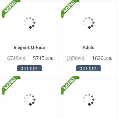
Bohemıan Fantasy
Maveen Orkide
3850
2150
2850
1450
,00 TL
,00 TL
,00 TL
,00 TL
GÖNDER
GÖNDER
Grace
Lenora