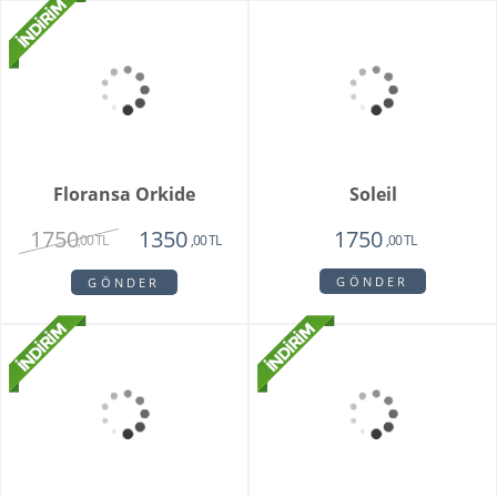
Sadie
My Beautiful Daisy
1820
1840
1450
1650
,00 TL
,00 TL
,00 TL
,00 TL
GÖNDER
GÖNDER