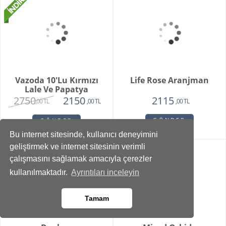
Elegant Orkide
Adele
6715
1850
5715
1620
,00 TL
,00 TL
,00 TL
,00 TL
GÖNDER
GÖNDER
Bu internet sitesinde, kullanıcı deneyimini
geliştirmek ve internet sitesinin verimli
çalışmasını sağlamak amacıyla çerezler
kullanılmaktadır.
Ayrıntıları inceleyin
Tamam
Ellevana Orkide
Frankfurt Oval Gümüş
Saksı Turuncu 8 Gül