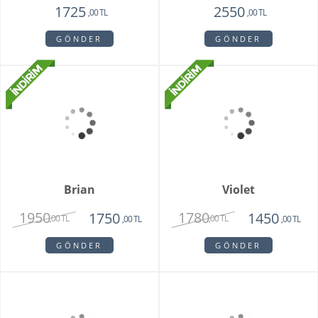
Pamela
Pink Rose Bouquet
3350
2650
1950
2250
,00 TL
,00 TL
,00 TL
,00 TL
GÖNDER
GÖNDER
Whıte Faıry
Vazoda 20'li Arizona
Lalesi
7415
4650
6515
3750
,00 TL
,00 TL
,00 TL
,00 TL
GÖNDER
GÖNDER