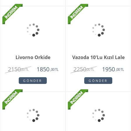
Bonni
Brescia Teraryum
3550
1920
2150
1720
,00 TL
,00 TL
,00 TL
,00 TL
GÖNDER
GÖNDER