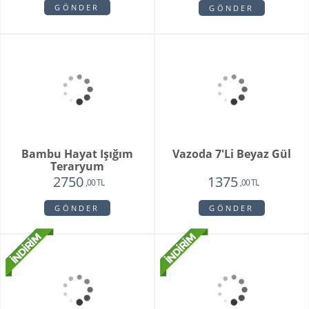
White Butik Orkide
Vazoda 10'li Lale Ve
Sarı Papatya
1985
3250
1440
2120
,00 TL
,00 TL
,00 TL
,00 TL
GÖNDER
GÖNDER