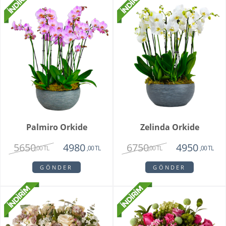
Palmiro Orkide
Zelinda Orkide
5650
6750
4980
4950
,00 TL
,00 TL
,00 TL
,00 TL
GÖNDER
GÖNDER