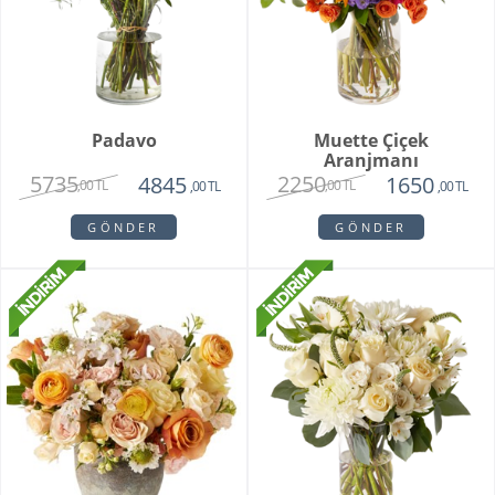
Padavo
Muette Çiçek
Aranjmanı
5735
2250
4845
1650
,00 TL
,00 TL
,00 TL
,00 TL
GÖNDER
GÖNDER