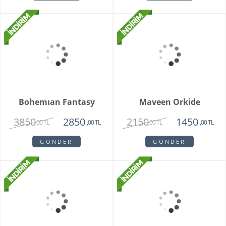
Bambu Hayat Işığım
Vazoda 7'li Beyaz Gül
Teraryum
2750
1375
,00 TL
,00 TL
GÖNDER
GÖNDER