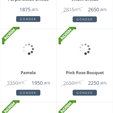
Hatton Garden
3550
1950
,00 TL
,00 TL
GÖNDER
Unspark Orkide
3250
,00 TL
GÖNDER