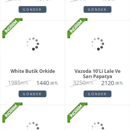
Violet
1780
1450
,00 TL
,00 TL
GÖNDER
Brian
1950
1750
,00 TL
,00 TL
GÖNDER