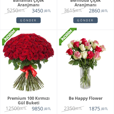
Bahamas Çiçek
Bermuda Çiçek
Aranjmanı
Aranjmanı
5250
3615
3450
2860
,00 TL
,00 TL
,00 TL
,00 TL
GÖNDER
GÖNDER
Premium 100 Kırmızı
Be Happy Flower
Gül Buketi
12500
2350
9850
1875
,00 TL
,00 TL
,00 TL
,00 TL