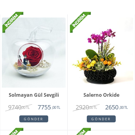
Solmayan Gül Sevgili
Salerno Orkide
9740
2920
7755
2650
,00 TL
,00 TL
,00 TL
,00 TL
GÖNDER
GÖNDER