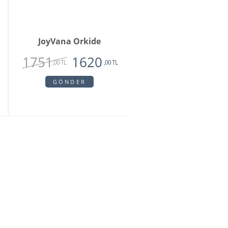
JoyVana Orkide
1751
1620
,00 TL
,00 TL
GÖNDER