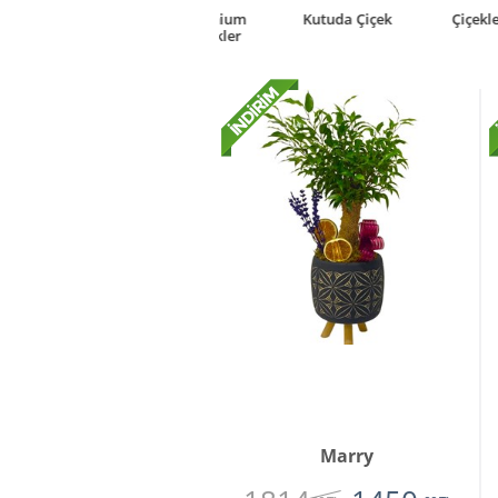
rkideler
Premium
Kutuda Çiçek
Çiçekler
Çiçekler
Marry