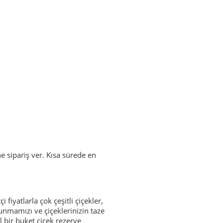
ne sipariş ver. Kısa sürede en
fiyatlarla çok çeşitli çiçekler,
sunmamızı ve çiçeklerinizin taze
l bir buket çiçek rezerve