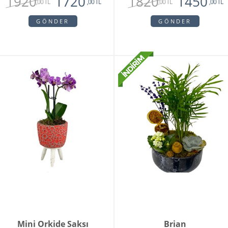
1920
1820
1720
1450
,00 TL
,00 TL
,00 TL
,00 TL
GÖNDER
GÖNDER
Mini Orkide Saksı
Brian