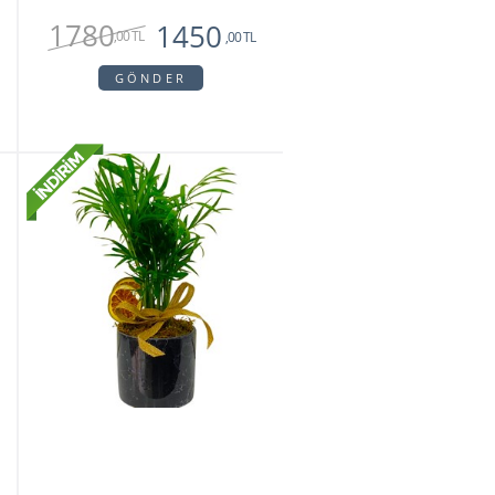
1780
1450
,00 TL
,00 TL
GÖNDER