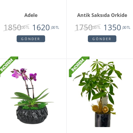
Adele
Antik Saksıda Orkide
1850
1750
1620
1350
,00 TL
,00 TL
,00 TL
,00 TL
GÖNDER
GÖNDER