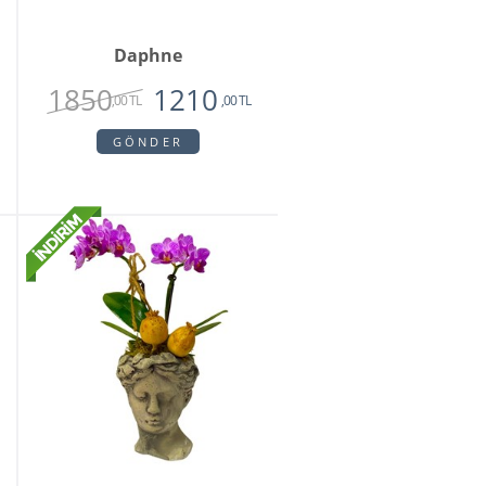
Daphne
1850
1210
,00 TL
,00 TL
GÖNDER