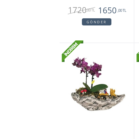
1720
1650
,00 TL
,00 TL
GÖNDER