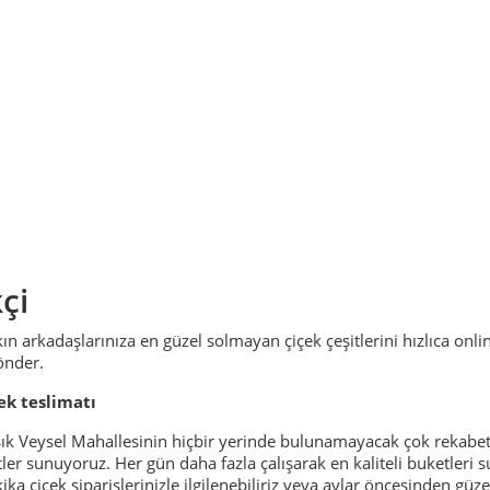
çi
kın arkadaşlarınıza en güzel solmayan çiçek çeşitlerini hızlıca onli
önder.
ek teslimatı
şık Veysel Mahallesinin hiçbir yerinde bulunamayacak çok rekabetçi 
tler sunuyoruz. Her gün daha fazla çalışarak en kaliteli buketleri 
ka çiçek siparişlerinizle ilgilenebiliriz veya aylar öncesinden güze