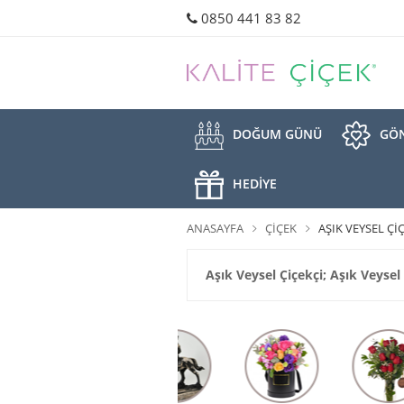
0850 441 83 82
DOĞUM GÜNÜ
GÖN
HEDİYE
ANASAYFA
ÇIÇEK
AŞIK VEYSEL ÇI
Aşık Veysel Çiçekçi; Aşık Veyse