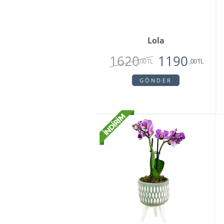
Lola
1620
1190
,00 TL
,00 TL
GÖNDER