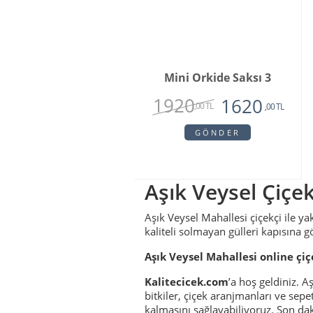
Mini Orkide Saksı 3
1920
1620
,00 TL
,00 TL
GÖNDER
Aşık Veysel Çiçek
Aşık Veysel Mahallesi çiçekçi ile ya
kaliteli solmayan gülleri kapısına g
Aşık Veysel Mahallesi online çiç
Kalitecicek.com
’a hoş geldiniz. A
bitkiler, çiçek aranjmanları ve sepe
kalmasını sağlayabiliyoruz. Son daki