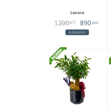
Lenora
1300
890
,00 TL
,00 TL
GÖNDER