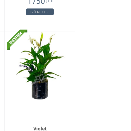
1750
,00 TL
GÖNDER
Violet