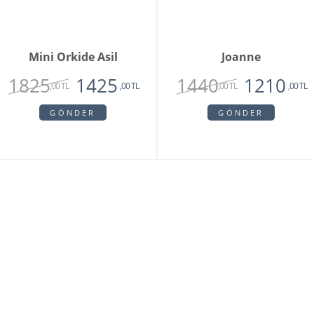
Mini Orkide Asil
Joanne
1825
1440
1425
1210
,00 TL
,00 TL
,00 TL
,00 TL
GÖNDER
GÖNDER