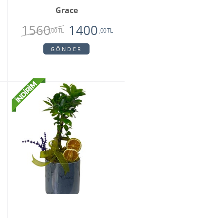
Grace
1560
1400
,00 TL
,00 TL
GÖNDER