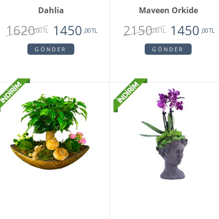
Dahlia
Maveen Orkide
1620
2150
1450
1450
,00 TL
,00 TL
,00 TL
,00 TL
GÖNDER
GÖNDER