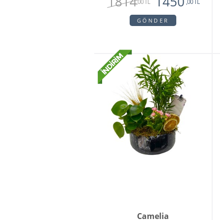
1814
1450
,00 TL
,00 TL
GÖNDER
Camelia