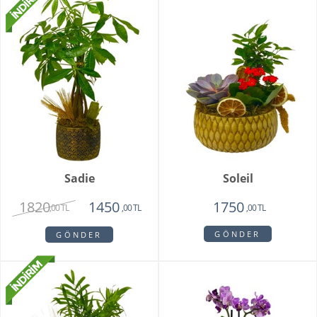
Sadie
Soleil
1820
1450
1750
,00 TL
,00 TL
,00 TL
GÖNDER
GÖNDER