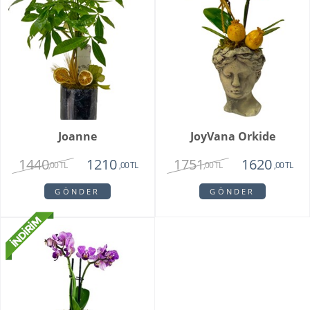
Joanne
JoyVana Orkide
1440
1751
1210
1620
,00 TL
,00 TL
,00 TL
,00 TL
GÖNDER
GÖNDER