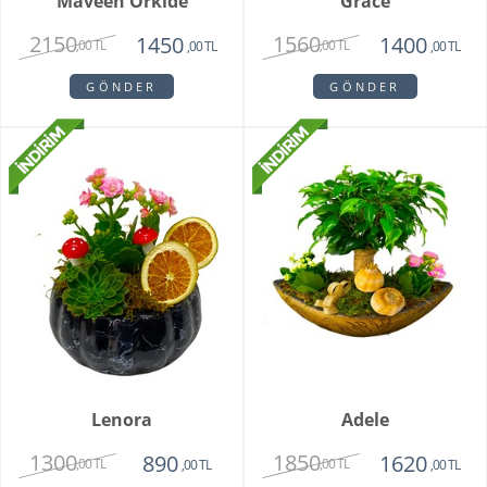
Maveen Orkide
Grace
2150
1560
1450
1400
,00 TL
,00 TL
,00 TL
,00 TL
GÖNDER
GÖNDER
Lenora
Adele
1300
1850
890
1620
,00 TL
,00 TL
,00 TL
,00 TL