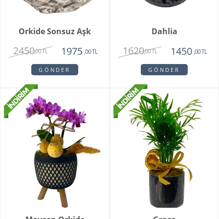
Orkide Sonsuz Aşk
Dahlia
2450
1620
1975
1450
,00 TL
,00 TL
,00 TL
,00 TL
GÖNDER
GÖNDER