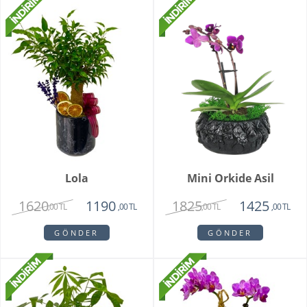
Lola
Mini Orkide Asil
1620
1825
1190
1425
,00 TL
,00 TL
,00 TL
,00 TL
GÖNDER
GÖNDER