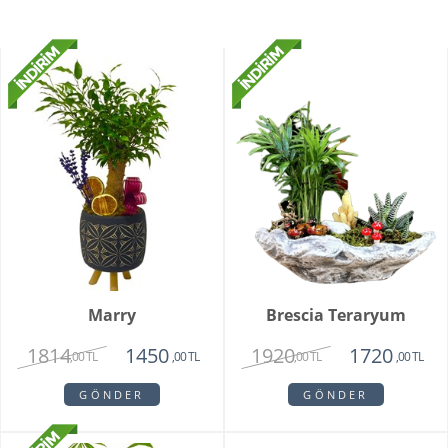
Marry
Brescia Teraryum
1814
1920
1450
1720
,00 TL
,00 TL
,00 TL
,00 TL
GÖNDER
GÖNDER