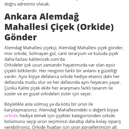
doğru adresiniz olacak.
Ankara Alemdağ
Mahallesi Çiçek (Orkide)
Gönder
Alemdağ Mahallesi çiçekçi; Alemdağ Mahallesi çiçek gönder,
mor orkide, Solmayan gül, canlı teraryum ve kutuda çiçek
daha fazlası kalitecicek.com'da
Orkideler çok uzun zamandır hayatımızda var olan eşsiz
çiçekli bitkilerdir. Her renginin farklı bir anlamı e güzelliği
vardır. Aynı kişiye defalarca orkide hediye etseniz dahi her
defasında mutlu olur ve her defasında aynı heyecanı yaşar.
Çünkü Kalite çiçek ekibi her aranjmanı farklı tasarım ile
süsler ve en güzel orkideleri sizler için seçer.
Böylelikle asla solmuş ya da kötü bir ürün ile
karşılaşmazsınız. Alemdağ Mahallesindeki o değerli kişiye
orkide
hediye etmek için çiçekler kategorisinden orkide
bölümünü seçip ürün seçiminizi daraltıp daha kolay sipariş
verebilirsiniz. Orkide fiyatları için ürün görsellerimizin alt