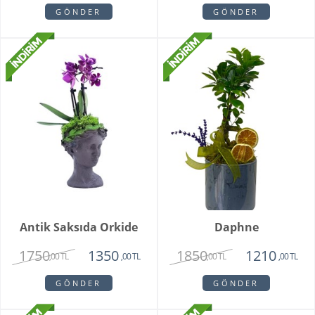
GÖNDER
GÖNDER
Antik Saksıda Orkide
Daphne
1750
1850
1350
1210
,00 TL
,00 TL
,00 TL
,00 TL
GÖNDER
GÖNDER