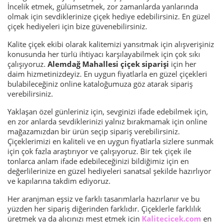
İncelik etmek, gülümsetmek, zor zamanlarda yanlarında
olmak için sevdiklerinize çiçek hediye edebilirsiniz. En güzel
çiçek hediyeleri için bize güvenebilirsiniz.
Kalite çiçek ekibi olarak kalitemizi yansıtmak için alışverişiniz
konusunda her türlü ihtiyacı karşılayabilmek için çok sıkı
çalışıyoruz.
Alemdağ Mahallesi çiçek siparişi
için her
daim hizmetinizdeyiz. En uygun fiyatlarla en güzel çiçekleri
bulabileceğiniz online kataloğumuza göz atarak sipariş
verebilirsiniz.
Yaklaşan özel günleriniz için, sevginizi ifade edebilmek için,
en zor anlarda sevdiklerinizi yalnız bırakmamak için online
mağazamızdan bir ürün seçip sipariş verebilirsiniz.
Çiçeklerimizi en kaliteli ve en uygun fiyatlarla sizlere sunmak
için çok fazla araştırıyor ve çalışıyoruz. Bir tek çiçek ile
tonlarca anlam ifade edebileceğinizi bildiğimiz için en
değerlilerinize en güzel hediyeleri sanatsal şekilde hazırlıyor
ve kapılarına takdim ediyoruz.
Her aranjman eşsiz ve farklı tasarımlarla hazırlanır ve bu
yüzden her sipariş diğerinden farklıdır. Çiçeklerle farklılık
üretmek ya da alıcınızı mest etmek için
Kalitecicek.com
en