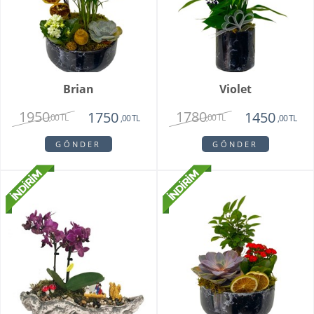
Brian
Violet
1950
1780
1750
1450
,00 TL
,00 TL
,00 TL
,00 TL
GÖNDER
GÖNDER