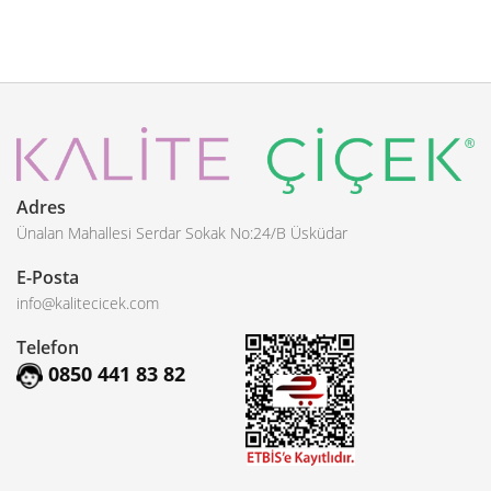
Adres
Ünalan Mahallesi Serdar Sokak No:24/B Üsküdar
E-Posta
info@kalitecicek.com
Telefon
0850 441 83 82