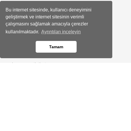
Sosyal Hesaplarımız
Bu internet sitesinde, kullanıcı deneyimini
Facebook
geliştirmek ve internet sitesinin verimli
çalışmasını sağlamak amacıyla çerezler
Instagram
kullanılmaktadır.
Ayrıntıları inceleyin
Tamam
Kurumsal
Hakkımızda
Banka Hesap Bilgileri
Site Haritası
Bayimiz Olun
Kod kopyalandı!
İletişim
Yardım Merkezi
Gizlilik
KVKK Bilgilendirmesi
Üyelik Sözleşmesi