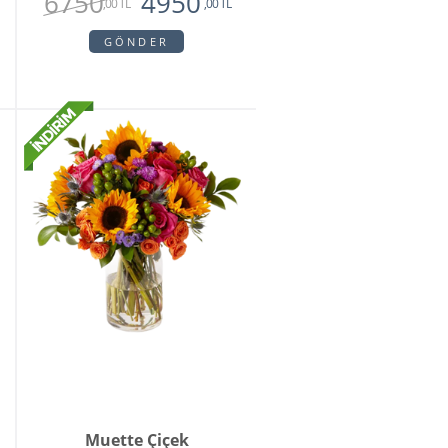
6750
4950
,00 TL
,00 TL
GÖNDER
Muette Çiçek