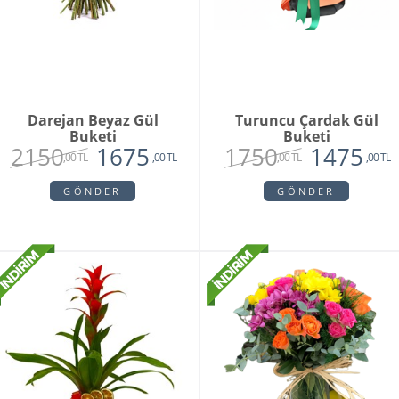
Darejan Beyaz Gül
Turuncu Çardak Gül
Buketi
Buketi
2150
1750
1675
1475
,00 TL
,00 TL
,00 TL
,00 TL
GÖNDER
GÖNDER