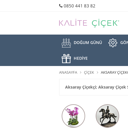
0850 441 83 82
DOĞUM GÜNÜ
GÖN
HEDİYE
ANASAYFA
ÇIÇEK
AKSARAY ÇIÇEKÇ
Aksaray Çiçekçi; Aksaray Çiçek S