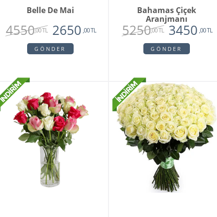
Belle De Mai
Bahamas Çiçek
Aranjmanı
4550
5250
2650
3450
,00 TL
,00 TL
,00 TL
,00 TL
GÖNDER
GÖNDER