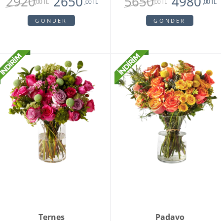
2920
5650
2650
4980
,00 TL
,00 TL
,00 TL
,00 TL
GÖNDER
GÖNDER
Ternes
Padavo