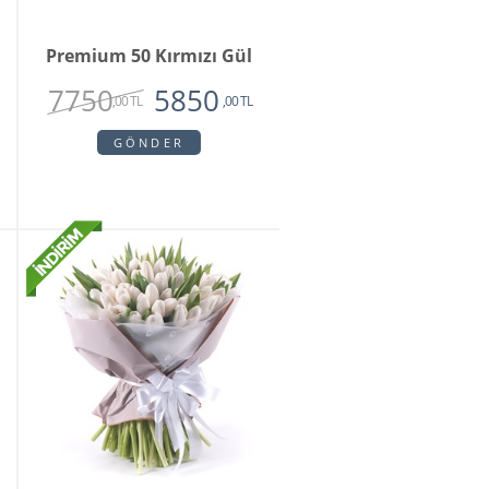
Premium 50 Kırmızı Gül
7750
5850
,00 TL
,00 TL
GÖNDER