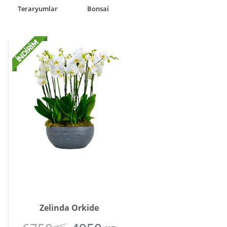
Laleler
Solmayan Gül
Zelinda Orkide