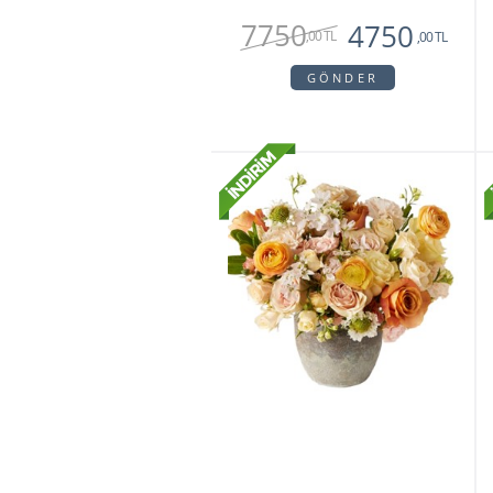
7750
4750
,00 TL
,00 TL
GÖNDER