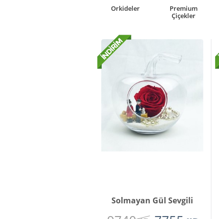
rkideler
Premium
Kutuda Çiçek
Çiçekler
Çiçekler
Solmayan Gül Sevgili