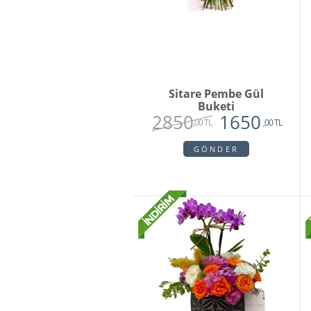
Sitare Pembe Gül
Buketi
2850
1650
,00 TL
,00 TL
GÖNDER