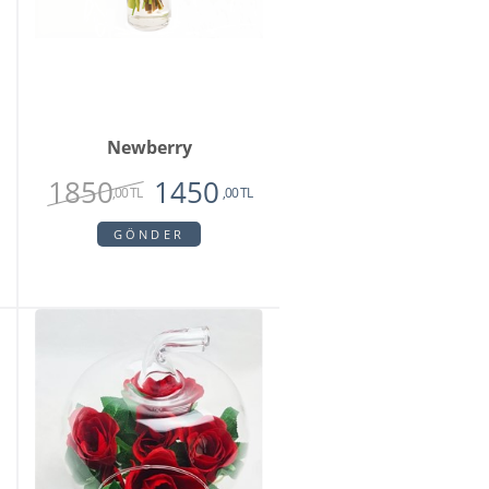
Newberry
1850
1450
,00 TL
,00 TL
GÖNDER