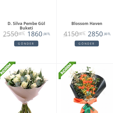
D. Silva Pembe Gül
Blossom Haven
Buketi
2550
4150
1860
2850
,00 TL
,00 TL
,00 TL
,00 TL
GÖNDER
GÖNDER