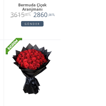
Bermuda Çiçek
Aranjmanı
3615
2860
,00 TL
,00 TL
GÖNDER