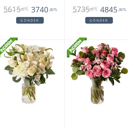
5615
5735
3740
4845
,00 TL
,00 TL
,00 TL
,00 TL
GÖNDER
GÖNDER