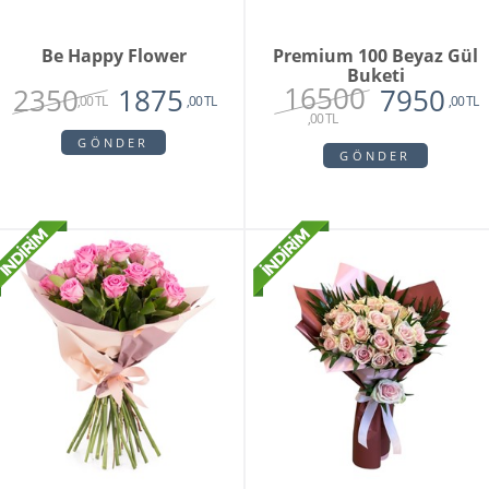
Be Happy Flower
Premium 100 Beyaz Gül
Buketi
16500
2350
1875
7950
,00 TL
,00 TL
,00 TL
,00 TL
GÖNDER
GÖNDER