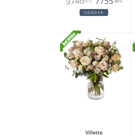
9740
7755
,00 TL
,00 TL
GÖNDER
Villette