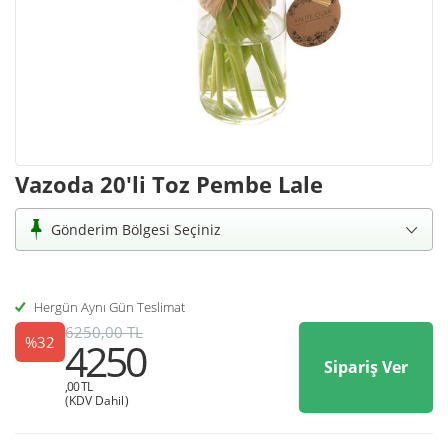
Vazoda 20'li Toz Pembe Lale
Gönderim Bölgesi Seçiniz
Hergün Aynı Gün Teslimat
6250,00 TL
%32
4250
Sipariş Ver
,00 TL
(KDV Dahil)