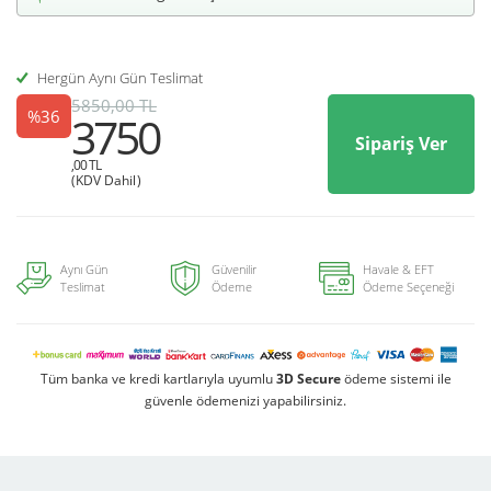
Hergün Aynı Gün Teslimat
5850,00 TL
%36
3750
Sipariş Ver
,00 TL
(KDV Dahil)
Aynı Gün
Güvenilir
Havale & EFT
Teslimat
Ödeme
Ödeme Seçeneği
Tüm banka ve kredi kartlarıyla uyumlu
3D Secure
ödeme sistemi ile
güvenle ödemenizi yapabilirsiniz.